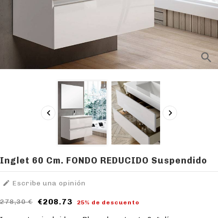
search


Inglet 60 Cm. FONDO REDUCIDO Suspendido

Escribe una opinión
€208.73
278,30 €
25% de descuento