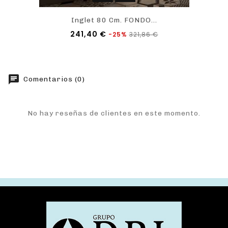
Inglet 80 Cm. FONDO...
Precio
Precio
241,40 €
-25%
321,86 €
base
chat
Comentarios (0)
No hay reseñas de clientes en este momento.